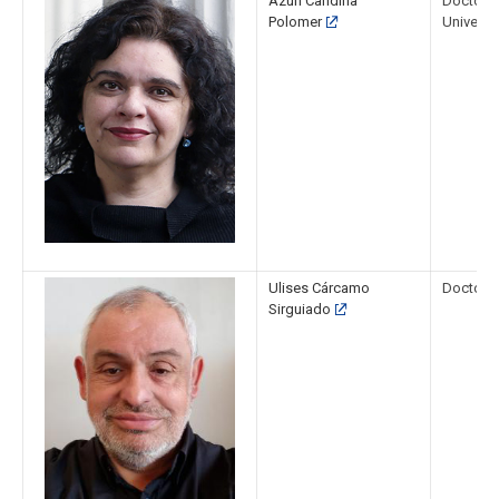
Azun Candina
Doctora e
Polomer
Universi
Ulises Cárcamo
Doctor en
Sirguiado