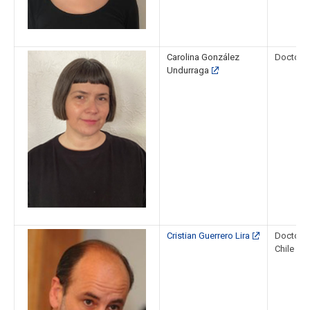
Carolina González
Doctora 
Undurraga
Cristian Guerrero Lira
Doctor en
Chile