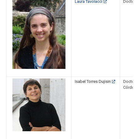
Laura Tavolacci
Doctora S
Isabel Torres Dujisin
Doctora 
Córdoba