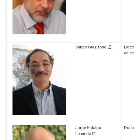
Sergio Grez Toso
Doctor e
en scien
Jorge Hidalgo
Doctor o
Lehuedé