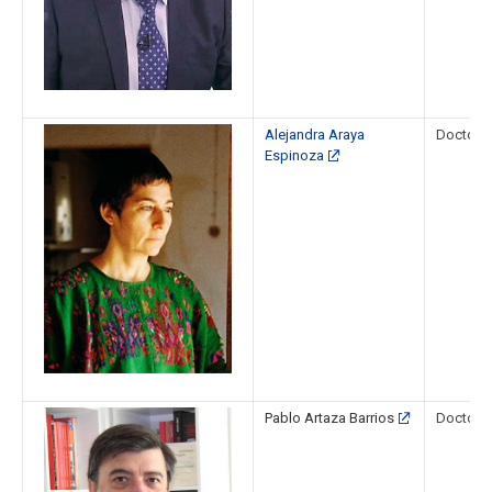
Alejandra Araya
Doctora 
Espinoza
Pablo Artaza Barrios
Doctor e