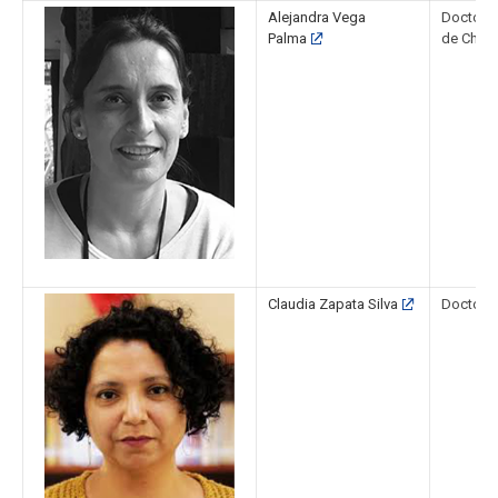
Alejandra Vega
Doctora e
Palma
de Chile
Claudia Zapata Silva
Doctora 