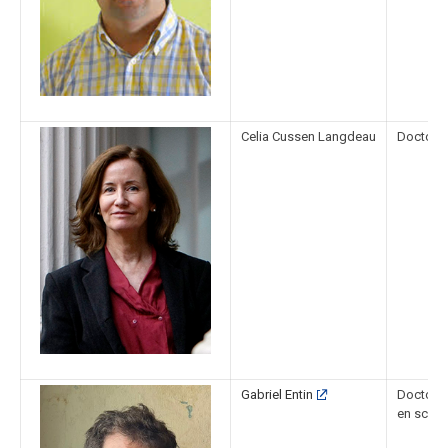
Celia Cussen Langdeau
Doctora 
Gabriel Entin
Doctor e
en scien