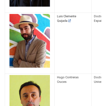
Luis Clemente
Doctor e
Quijada
España.
Hugo Contreras
Doctor e
Cruces
Universi