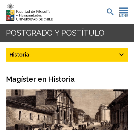
MENÚ
PORTADA
POSTGRADO Y POSTÍTULO
ADMISIÓN
Historia
PREGRADO
POSTGRADO
Magíster en Historia
INVESTIGACIÓN
EXTENSIÓN
BIBLIOTECA
DEPARTAMENTOS