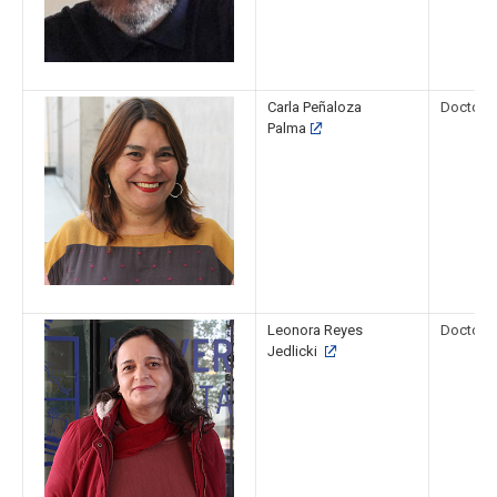
Carla Peñaloza
Doctora 
Palma
Leonora Reyes
Doctora 
Jedlicki