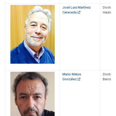
José Luis Martínez
Doctor e
Cereceda
Hautes É
Mario Matus
Doctor e
González
Barcelo