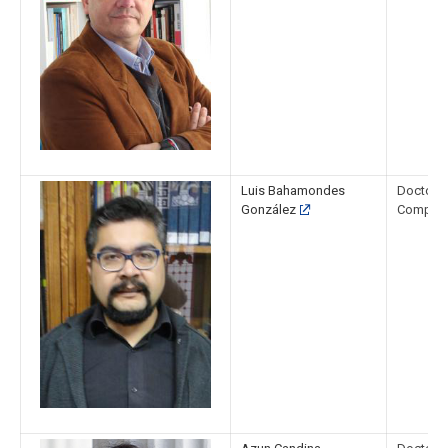
Luis Bahamondes
Doctor e
González
Complut