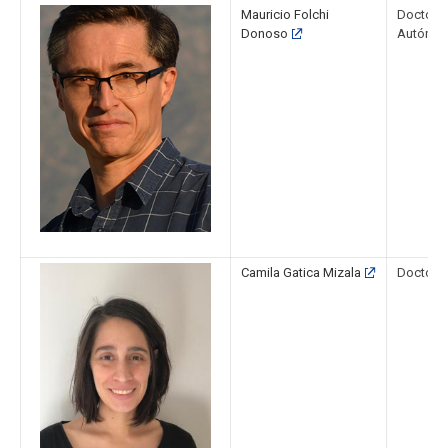
Mauricio Folchi
Doctor e
Donoso
Autónom
Camila Gatica Mizala
Doctora 