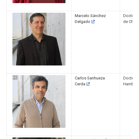
Marcelo Sánchez
Doctor e
Delgado
de Chile
Carlos Sanhueza
Doctor e
Cerda
Hambur