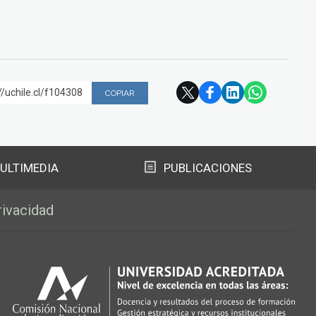
//uchile.cl/f104308
COPIAR
ULTIMEDIA
PUBLICACIONES
rivacidad