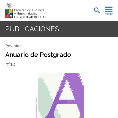
MENÚ
PORTADA
PUBLICACIONES
ADMISIÓN
Revistas
PREGRADO
Anuario de Postgrado
POSTGRADO
nº10
INVESTIGACIÓN
EXTENSIÓN
BIBLIOTECA
DEPARTAMENTOS