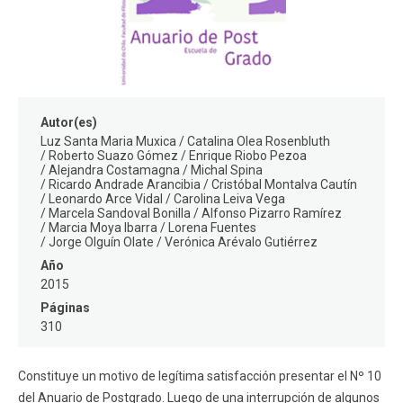
FACULTAD
Estudiantes
Funcionarios
Académicos
Egresados
Autor(es)
Luz Santa Maria Muxica
Catalina Olea Rosenbluth
Roberto Suazo Gómez
Enrique Riobo Pezoa
Alejandra Costamagna
Michal Spina
Ricardo Andrade Arancibia
Cristóbal Montalva Cautín
Leonardo Arce Vidal
Carolina Leiva Vega
Marcela Sandoval Bonilla
Alfonso Pizarro Ramírez
Marcia Moya Ibarra
Lorena Fuentes
Jorge Olguín Olate
Verónica Arévalo Gutiérrez
Año
2015
Páginas
310
Constituye un motivo de legítima satisfacción presentar el Nº 10
del Anuario de Postgrado. Luego de una interrupción de algunos