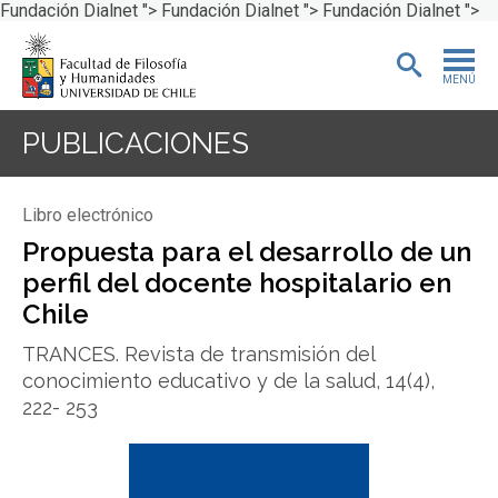
Fundación Dialnet ">
Fundación Dialnet ">
Fundación Dialnet ">
MENÚ
PORTADA
PUBLICACIONES
ADMISIÓN
Libro electrónico
PREGRADO
Propuesta para el desarrollo de un
perfil del docente hospitalario en
POSTGRADO
Chile
INVESTIGACIÓN
TRANCES. Revista de transmisión del
conocimiento educativo y de la salud, 14(4),
EXTENSIÓN
222- 253
BIBLIOTECA
DEPARTAMENTOS