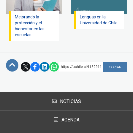
Mejorando la
Lenguas en la
protección y el
Universidad de Chile
bienestar en las
escuelas
https://uchile.cl/f189911
COPIAR
Subir
NOTICIAS
AGENDA