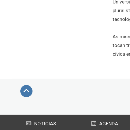
Univers
pluralis
tecnológ
Asimismo
tocan t
cívica e
Subir
NOTICIAS
AGENDA