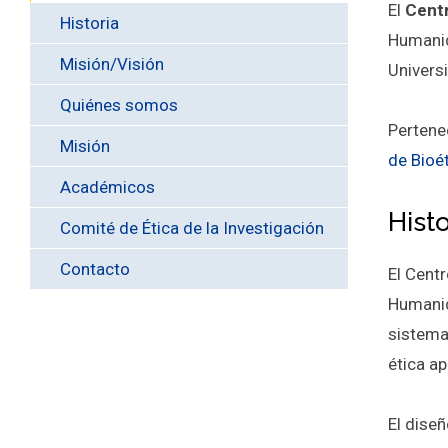
El
Centr
Historia
Humanid
Misión/Visión
Univers
Quiénes somos
Pertene
Misión
de Bioé
Académicos
Histo
Comité de Ética de la Investigación
Contacto
El Centr
Humanid
sistemat
ética ap
El dise