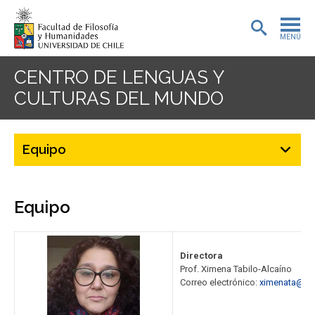
MENÚ
PORTADA
CENTRO DE LENGUAS Y
CULTURAS DEL MUNDO
ADMISIÓN
PREGRADO
Equipo
POSTGRADO
INVESTIGACIÓN
Equipo
EXTENSIÓN
Directora
BIBLIOTECA
Prof. Ximena Tabilo-Alcaíno
Correo electrónico:
ximenata@u.u
DEPARTAMENTOS