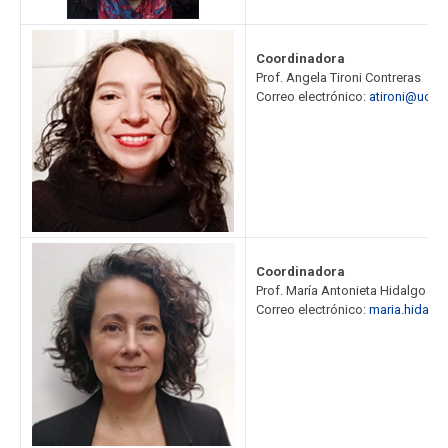
FACULTAD
Estudiantes
Funcionarios
Coordinadora
Prof. Angela Tironi Contreras
Correo electrónico:
atironi@uchile
Académicos
Egresados
Coordinadora
Prof. María Antonieta Hidalgo Fer
Correo electrónico:
maria.hidalgo