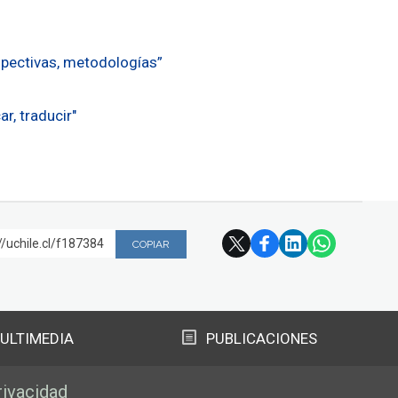
spectivas, metodologías”
r, traducir"
//uchile.cl/f187384
COPIAR
ULTIMEDIA
PUBLICACIONES
rivacidad