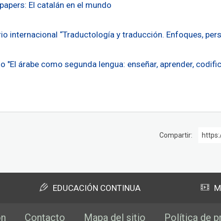
 papers: El catalán en el mundo
io internacional “Traductología y traducción. Enfoques, per
o "El árabe como segunda lengua: enseñar, aprender, codifica
Compartir:
https:
EDUCACIÓN CONTINUA
M
ón
Contacto
Mapa del sitio
Política de p