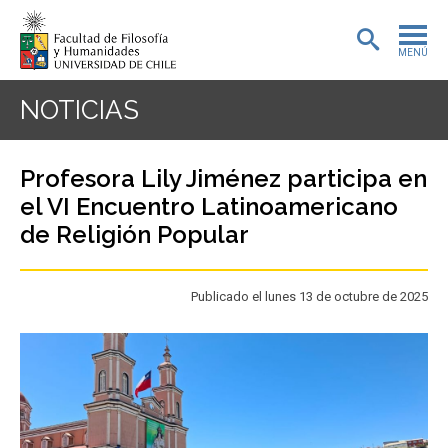
MENÚ
PORTADA
NOTICIAS
ADMISIÓN
Profesora Lily Jiménez participa en
PREGRADO
el VI Encuentro Latinoamericano
de Religión Popular
POSTGRADO
INVESTIGACIÓN
Publicado el lunes 13 de octubre de 2025
EXTENSIÓN
BIBLIOTECA
DEPARTAMENTOS