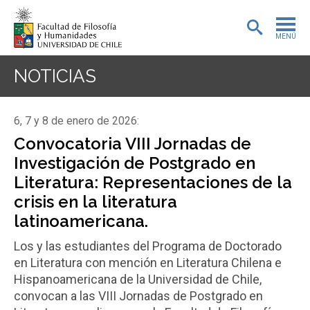
MENÚ
PORTADA
NOTICIAS
ADMISIÓN
6, 7 y 8 de enero de 2026:
PREGRADO
Convocatoria VIII Jornadas de
Investigación de Postgrado en
POSTGRADO
Literatura: Representaciones de la
INVESTIGACIÓN
crisis en la literatura
latinoamericana.
EXTENSIÓN
Los y las estudiantes del Programa de Doctorado
BIBLIOTECA
en Literatura con mención en Literatura Chilena e
Hispanoamericana de la Universidad de Chile,
DEPARTAMENTOS
convocan a las VIII Jornadas de Postgrado en