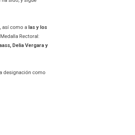
 ha sido, y sigue
, así como a
las y los
 Medalla Rectoral:
ass, Delia Vergara y
la designación como