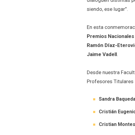
dialoguen distintas p
siendo, ese lugar”.
En esta conmemoració
Premios Nacionales
Ramón Díaz-Eterovic
Jaime Vadell
.
Desde nuestra Facul
Profesores Titulares 
Sandra Baqueda
Cristián Eugeni
Cristian Monte