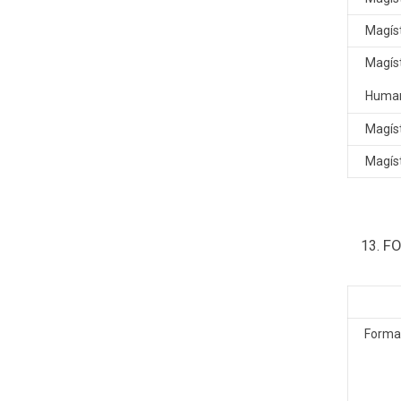
Magíst
Magíst
Human
Magíst
Magíst
FO
Formas