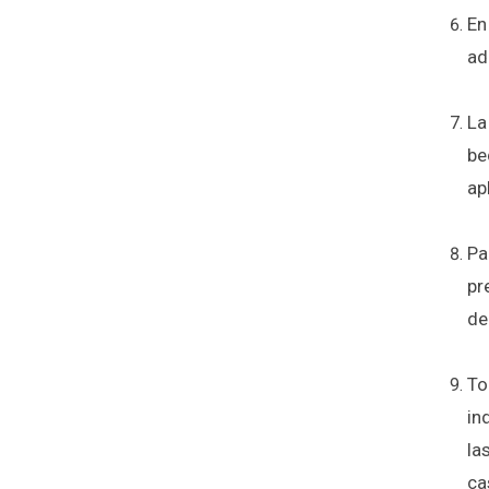
En
ad
La
be
ap
Pa
pr
de
To
in
la
ca