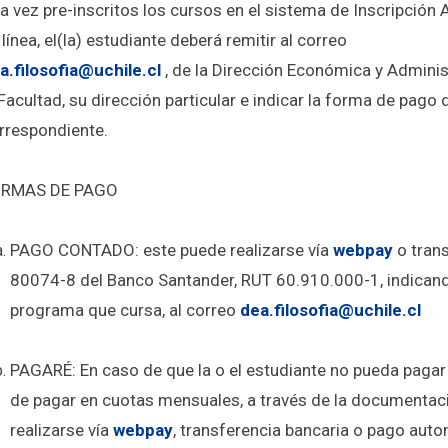
a vez pre-inscritos los cursos en el sistema de Inscripció
 línea, el(la) estudiante deberá remitir al correo
a.filosofia@uchile.cl
, de la Dirección Económica y Adminis
 Facultad, su dirección particular e indicar la forma de pago d
rrespondiente.
RMAS DE PAGO
PAGO CONTADO
: este puede realizarse vía
webpay
o tran
80074-8 del Banco Santander, RUT 60.910.000-1, indicando
programa que cursa, al correo
dea.filosofia@uchile.cl
PAGARÉ:
En caso de que la o el estudiante no pueda pagar
de pagar en cuotas mensuales, a través de la documentaci
realizarse vía
webpay
, transferencia bancaria o pago auto