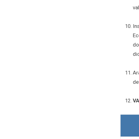
va
In
Ec
do
di
Ar
de
VA