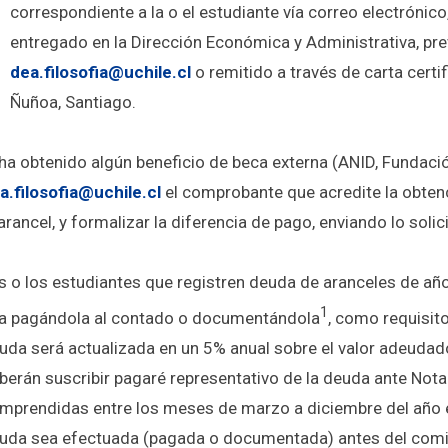
correspondiente a la o el estudiante vía correo electrónico
entregado en la Dirección Económica y Administrativa, pre
dea.filosofia@uchile.cl
o remitido a través de carta certi
Ñuñoa, Santiago.
 ha obtenido algún beneficio de
beca externa (ANID, Fundació
a.filosofia@uchile.cl
el comprobante que acredite la obtenci
 arancel, y formalizar la diferencia de pago, enviando lo solic
s o los estudiantes que registren deuda de aranceles de añ
1
a pagándola al contado o documentándola
, como requisito
uda será actualizada en un 5% anual sobre el valor adeudad
berán suscribir pagaré representativo de la deuda ante Nota
mprendidas entre los meses de marzo a diciembre del año en
uda sea efectuada (pagada o documentada) antes del comie