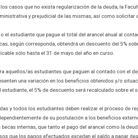
 los casos que no exista regularización de la deuda, la Facu
ministrativa y prejudicial de las mismas, así como solicitar a
 o el estudiante que pague el total del arancel anual al con
cas, según corresponda, obtendrá un descuento del 5% sobr
licable sólo hasta el 31 de mayo del año en curso.
ra aquellos/as estudiantes que paguen al contado con el de
esenten una variación en los beneficios obtenidos y/o situ
l estudiante, el 5% de descuento será recalculado sobre el s
das y todos los estudiantes
deben realizar el proceso de re
dependientemente de su postulación a los beneficios externo
s becas internas, que tanto el pago del arancel como la deuda
sos que los pagos efectuados excedan el saldo a pagar desp