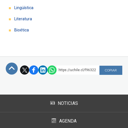
Lingüística
Literatura
Bioética
https://uchile.cl/f96322
COPIAR
Subir
NOTICIAS
AGENDA