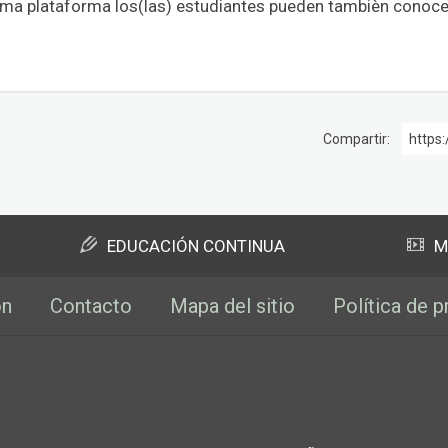
ma plataforma los(las) estudiantes pueden tambièn conoce
Compartir:
https:
EDUCACIÓN CONTINUA
M
ón
Contacto
Mapa del sitio
Política de p