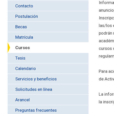
Informa
Contacto
anuncio
Postulación
Inscrip
las/los
Becas
podrán 
Matrícula
académi
Cursos
cursos 
regular
Tesis
Calendario
Para acc
Servicios y beneficios
de Acti
Solicitudes en línea
La info
Arancel
la inscr
Preguntas frecuentes