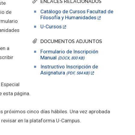
ENLACES RELACIONADOS
ste
Catálogo de Cursos Facultad de
io de
Filosofía y Humanidades
rmulario
U-Cursos
manidades
DOCUMENTOS ADJUNTOS
en a
Formulario de Inscripción
cribir
Manual
(DOCX, 800 KB)
Instructivo Inscripción de
Asignatura
(PDF, 584 KB)
 Especial
e esta página.
los próximos cinco días hábiles. Una vez aprobada
de revisar en la plataforma U-Campus.