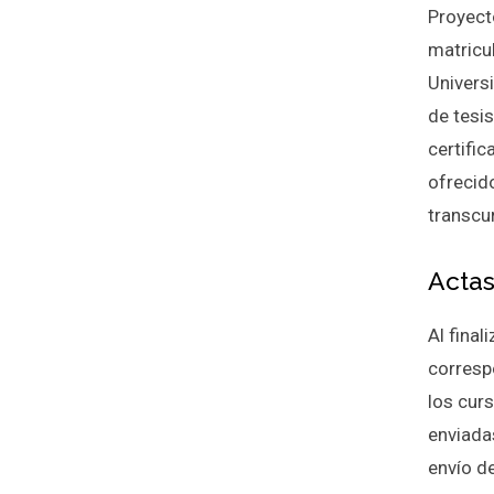
Proyect
matricu
Univers
de tesis
certifi
ofrecid
transcu
Actas
Al final
corresp
los cur
enviada
envío d