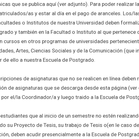
cas que se publica aquí (ver adjunto). Para poder realizar l
atriculados/as y estar al día en el pago de aranceles. Los/
acultades o Institutos de nuestra Universidad deben formali
grado y también en la Facultad o Instituto al que pertenece
en cursos en otros programas de universidades pertenecien
ades, Artes, Ciencias Sociales y de la Comunicación (que i
r de ello a nuestra Escuela de Postgrado.
cripciones de asignaturas que no se realicen en línea deben
ción de asignaturas que se descarga desde esta página (ve
por el/la Coordinador/a y luego traido a la Escuela de Postg
 estudiantes que al inicio de un semestre no estén realizan
ndo su Proyecto de Tesis, su trabajo de Tesis o(en le caso
ción, deben acudir presencialmente a la Escuela de Postgrado