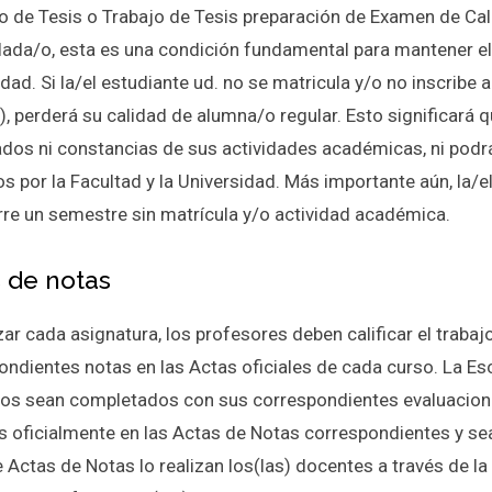
o de Tesis o Trabajo de Tesis preparación de Examen de Cal
lada/o, esta es una condición fundamental para mantener el
idad. Si la/el estudiante ud. no se matricula y/o no inscrib
), perderá su calidad de alumna/o regular. Esto significará q
cados ni constancias de sus actividades académicas, ni podrá
os por la Facultad y la Universidad. Más importante aún, la/
rre un semestre sin matrícula y/o actividad académica.
 de notas
izar cada asignatura, los profesores deben calificar el traba
ondientes notas en las Actas oficiales de cada curso. La E
sos sean completados con sus correspondientes evaluacione
s oficialmente en las Actas de Notas correspondientes y sean
e Actas de Notas lo realizan los(las) docentes a través de l