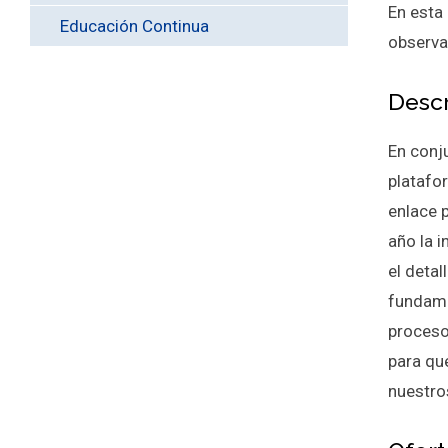
En esta
Educación Continua
observa
Desc
En conj
platafo
enlace 
año la 
el deta
fundame
proceso
para qu
nuestro