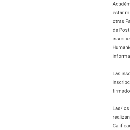
Académi
estar m
otras F
de Post
inscrib
Humanid
informa
Las ins
inscrip
firmado 
Las/los
realiza
Califica