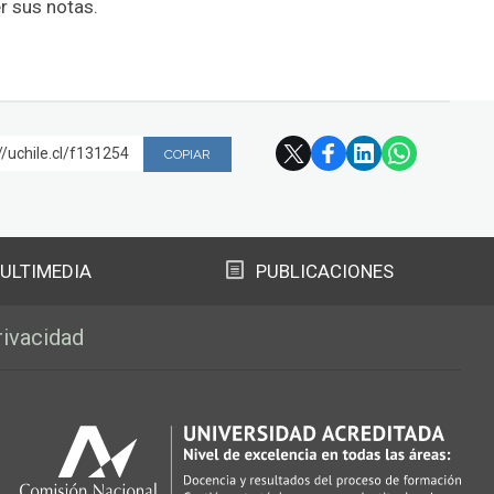
r sus notas.
//uchile.cl/f131254
COPIAR
ULTIMEDIA
PUBLICACIONES
rivacidad