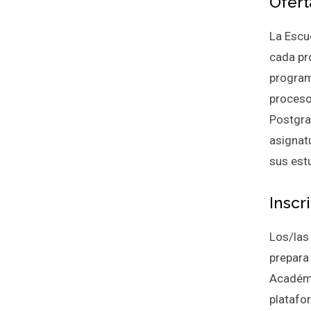
Ofer
La Escu
cada pr
program
proceso
Postgra
asignat
sus est
Inscr
Los/las
prepara
Académi
platafo