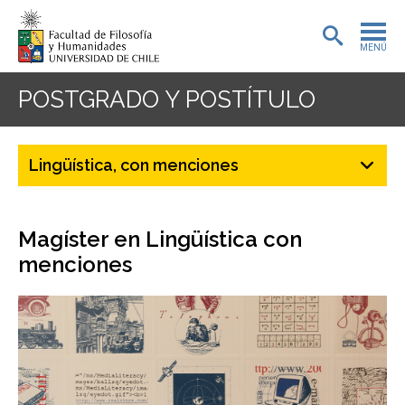
MENÚ
PORTADA
POSTGRADO Y POSTÍTULO
ADMISIÓN
Lingüística, con menciones
PREGRADO
POSTGRADO
Magíster en Lingüística con
INVESTIGACIÓN
menciones
EXTENSIÓN
BIBLIOTECA
DEPARTAMENTOS