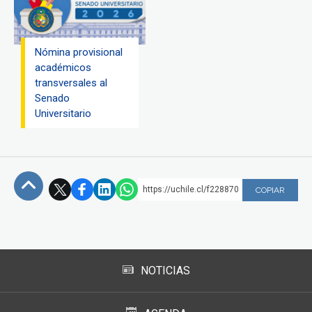
Nómina provisional
académicos
transversales al
Senado
Universitario
https://uchile.cl/f228870
COPIAR
Subir
NOTICIAS