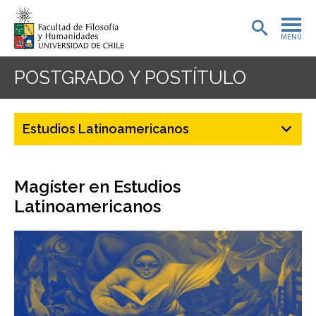
MENÚ
PORTADA
POSTGRADO Y POSTÍTULO
ADMISIÓN
Estudios Latinoamericanos
PREGRADO
POSTGRADO
Magíster en Estudios
INVESTIGACIÓN
Latinoamericanos
EXTENSIÓN
BIBLIOTECA
DEPARTAMENTOS