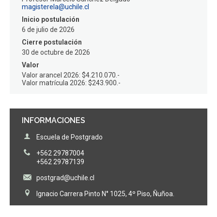
magisterela@uchile.cl
Inicio postulación
6 de julio de 2026
Cierre postulación
30 de octubre de 2026
Valor
Valor arancel 2026: $4.210.070.-
Valor matrícula 2026: $243.900.-
INFORMACIONES
Escuela de Postgrado
+562 29787004
+562 29787139
postgrad@uchile.cl
Ignacio Carrera Pinto N° 1025, 4º Piso, Ñuñoa.