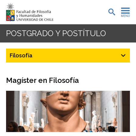
MENÚ
PORTADA
POSTGRADO Y POSTÍTULO
ADMISIÓN
Filosofía
PREGRADO
POSTGRADO
Magíster en Filosofía
INVESTIGACIÓN
EXTENSIÓN
BIBLIOTECA
DEPARTAMENTOS