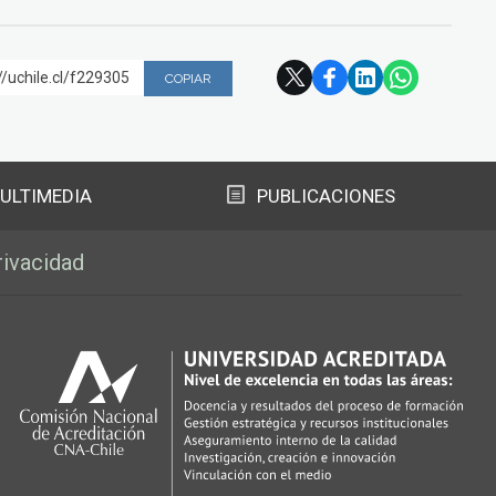
//uchile.cl/f229305
COPIAR
ULTIMEDIA
PUBLICACIONES
rivacidad