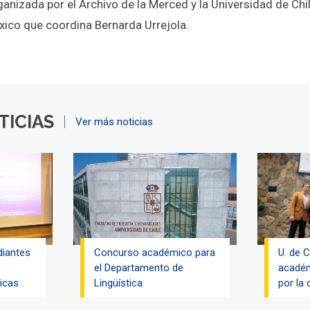
ganizada por el Archivo de la Merced y la Universidad de Chil
xico que coordina Bernarda Urrejola.
TICIAS
Ver más noticias
diantes
Concurso académico para
U. de C
el Departamento de
académ
icas
Lingüística
por la 