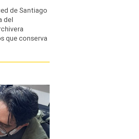
ced de Santiago
a del
rchivera
os que conserva