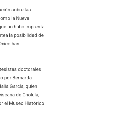
ación sobre las
 como la Nueva
 que no hubo imprenta
ntea la posibilidad de
éxico han
 tesistas doctorales
do por Bernarda
dalia García, quien
ciscana de Cholula,
por el Museo Histórico