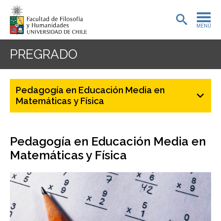
MENÚ
PORTADA
PREGRADO
ADMISIÓN
Pedagogía en Educación Media en
PREGRADO
Matemáticas y Física
POSTGRADO
Pedagogía en Educación Media en
INVESTIGACIÓN
Matemáticas y Física
EXTENSIÓN
BIBLIOTECA
DEPARTAMENTOS