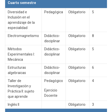
Cuarto semestre
Diversidad e
Pedagógica
Obligatorio
5
Inclusión en el
aprendizaje de la
especialidad
Electromagnetismo
Didáctico-
Obligatorio
8
disciplinar
Métodos
Didáctico-
Obligatorio
5
Experimentales I:
disciplinar
Mecánica
Estructuras
Didáctico-
Obligatorio
6
algebraicas
disciplinar
Taller de
Pedagógico
Obligatorio
4
Investigación y
Ejercicio
Práctica II: sujeto
Docente
que aprende
Inglés II
Obligatorio
3