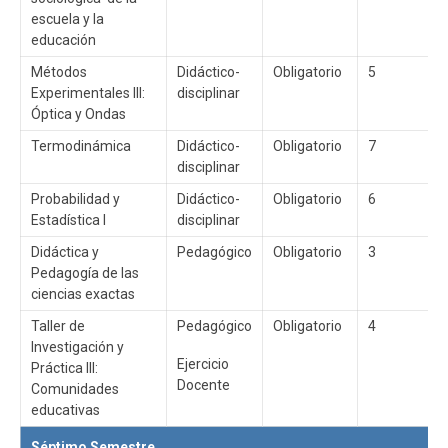
escuela y la
educación
Métodos
Didáctico-
Obligatorio
5
Experimentales III:
disciplinar
Óptica y Ondas
Termodinámica
Didáctico-
Obligatorio
7
disciplinar
Probabilidad y
Didáctico-
Obligatorio
6
Estadística I
disciplinar
Didáctica y
Pedagógico
Obligatorio
3
Pedagogía de las
ciencias exactas
Taller de
Pedagógico
Obligatorio
4
Investigación y
Ejercicio
Práctica III:
Docente
Comunidades
educativas
Séptimo Semestre