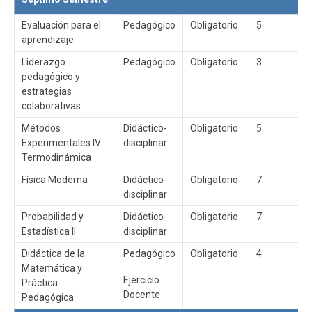
Evaluación para el
Pedagógico
Obligatorio
5
aprendizaje
Liderazgo
Pedagógico
Obligatorio
3
pedagógico y
estrategias
colaborativas
Métodos
Didáctico-
Obligatorio
5
Experimentales IV:
disciplinar
Termodinámica
Física Moderna
Didáctico-
Obligatorio
7
disciplinar
Probabilidad y
Didáctico-
Obligatorio
7
Estadística II
disciplinar
Didáctica de la
Pedagógico
Obligatorio
4
Matemática y
Ejercicio
Práctica
Docente
Pedagógica